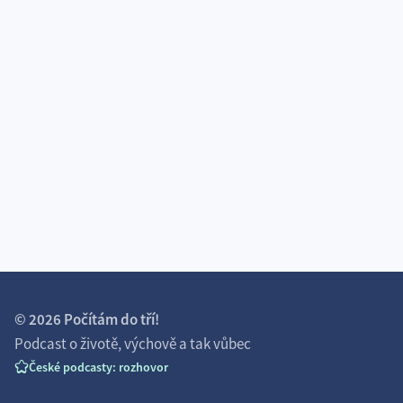
STARŠÍ EPIZODA
#39 O TOM, KDY VYHLEDAT POMOC, PROTOŽE NIC
NEFUNGUJE: Nemá naše dítě náhodou nějakou
diagnózu? ADHD, hyperaktivitu, autismus nebo tak
něco?
NOVĚJŠÍ EPIZODA
#41 O SNOWFLAKES: Může za to naše respektující
výchova?
© 2026
Počítám do tří!
Podcast o životě, výchově a tak vůbec
České podcasty: rozhovor