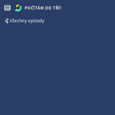
POČÍTÁM DO TŘÍ!
Všechny epizody
9. dubna 2026
50:07